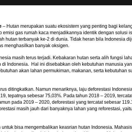
n
– Hutan merupakan suatu ekosistem yang penting bagi kelan
misi gas rumah kaca menjadikannya identik dengan solusi isu
hutan terbanyak ke-2 di dunia. Tidak heran bila Indonesia dij
as menghasilkan banyak oksigen.
nesia masih terus terjadi. Kebakaran hutan serta alih fungsi la
n di Indonesia. Hal ini disebabkan oleh kebutuhan manusia yan
butuhan akan lahan permukiman, makanan, serta kebutuhan s
us ditingkatkan. Namun menariknya, laju deforestasi Indones
9, tepatnya sebesar 75,03%. Pada tahun 2018 – 2019, tercata
n pada 2019 – 2020, deforestasi yang tercatat sebesar 119.10
forestasi masih jauh dari banyaknya lahan yang reforestasi, yait
n untuk bisa mengembalikan keasrian hutan Indonesia. Mahas