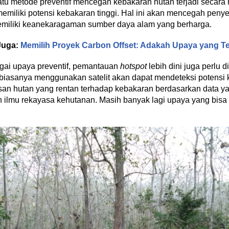
tu metode preventif mencegah kebakaran hutan terjadi secara
memiliki potensi kebakaran tinggi. Hal ini akan mencegah penye
memiliki keanekaragaman sumber daya alam yang berharga.
Juga:
Memilih Proyek Carbon Offset: Adakah Upaya yang T
agai upaya preventif, pemantauan
hotspot
lebih dini juga perlu 
biasanya menggunakan satelit akan dapat mendeteksi potensi 
an hutan yang rentan terhadap kebakaran berdasarkan data yan
ilmu rekayasa kehutanan. Masih banyak lagi upaya yang bisa