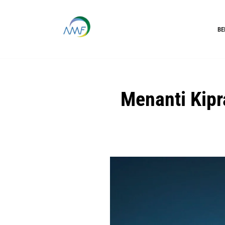
Lompat
BE
ke
konten
Menanti Kipr