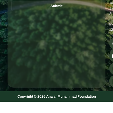
a
Te
Submit
g
Ja
e
Se
–
In
1
Copyright © 2026 Anwar Muhammad Foundation