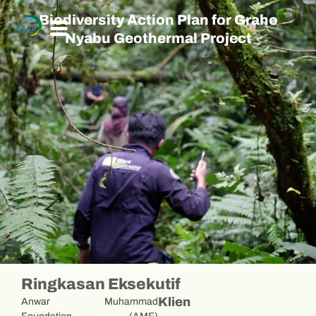
Biodiversity Action Plan for Graho
Nyabu Geothermal Project
Ringkasan Eksekutif
Klien
Anwar Muhammad