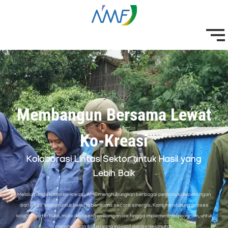
Membangun Bersama Lewat
Ko-Kreasi
Kolaborasi Lintas Sektor untuk Hasil yang
Lebih Baik
Melalui pendekatan ko-kreasi, AMF menghubungkan berbagai pemangku kepentingan
dari lintas sektor untuk bekerja bersama secara sinergis. Kami mendukung proses
kolaborasi terbuka, mulai dari pengembangan ide hingga implementasi program, untuk
menghasilkan solusi yang inovatif dan berkelanjutan.