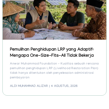
Pemulihan Penghidupan LRP yang Adaptif:
Mengapa One-Size-Fits-All Tidak Bekerja
Anwar Muhammad Foundation - Kualitas sebuah rencana
pemulihan penghidupan LRP (Livelihood Restoration Plan)
tidak hanya ditentukan oleh penyelesaian administrasi
pembayaran
ALDI MUHAMMAD ALIZAR
4 AGUSTUS, 2026