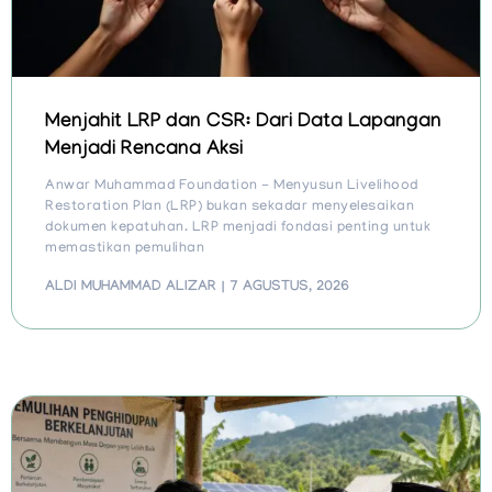
Menjahit LRP dan CSR: Dari Data Lapangan
Menjadi Rencana Aksi
Anwar Muhammad Foundation - Menyusun Livelihood
Restoration Plan (LRP) bukan sekadar menyelesaikan
dokumen kepatuhan. LRP menjadi fondasi penting untuk
memastikan pemulihan
ALDI MUHAMMAD ALIZAR
7 AGUSTUS, 2026