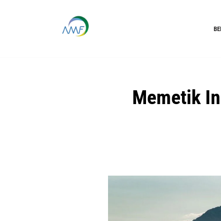
Lompat
BE
ke
konten
Memetik In