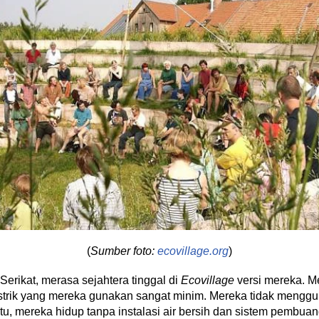
(
Sumber foto:
ecovillage.org
)
erikat, merasa sejahtera tinggal di
Ecovillage
versi mereka. Me
istrik yang mereka gunakan sangat minim. Mereka tidak menggun
 itu, mereka hidup tanpa instalasi air bersih dan sistem pembuan