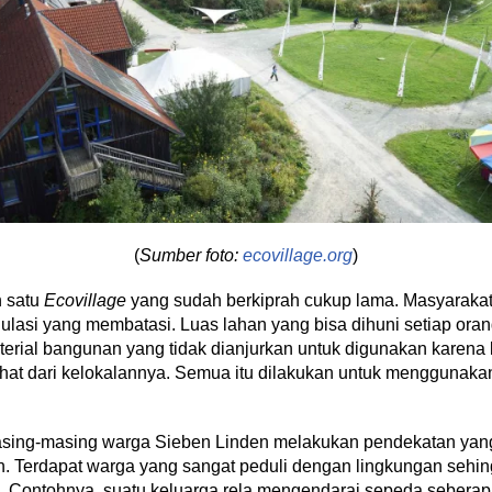
(
Sumber foto:
ecovillage.org
)
h satu
Ecovillage
yang sudah berkiprah cukup lama. Masyaraka
ulasi yang membatasi. Luas lahan yang bisa dihuni setiap oran
aterial bangunan yang tidak dianjurkan untuk digunakan karena
lihat dari kelokalannya. Semua itu dilakukan untuk menggunak
asing-masing warga Sieben Linden melakukan pendekatan ya
. Terdapat warga yang sangat peduli dengan lingkungan sehing
s. Contohnya, suatu keluarga rela mengendarai sepeda seberap