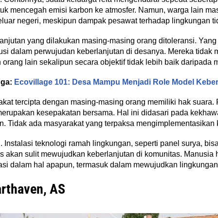
 untuk mencegah emisi karbon ke atmosfer. Namun, warga lain ma
eluar negeri, meskipun dampak pesawat terhadap lingkungan ti
anjutan yang dilakukan masing-masing orang ditoleransi. Yang
ibusi dalam perwujudan keberlanjutan di desanya. Mereka tida
orang lain sekalipun secara objektif tidak lebih baik daripada 
uga:
Ecovillage 101: Desa Mampu Menjadi Role Model Keber
arakat tercipta dengan masing-masing orang memiliki hak suara
 merupakan kesepakatan bersama. Hal ini didasari pada kekha
n. Tidak ada masyarakat yang terpaksa mengimplementasikan 
 Instalasi teknologi ramah lingkungan, seperti panel surya, bi
lis akan sulit mewujudkan keberlanjutan di komunitas. Manusi
asi dalam hal apapun, termasuk dalam mewujudkan lingkungan 
arthaven, AS