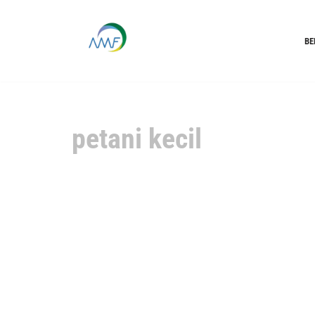
Lompat
BE
ke
konten
petani kecil