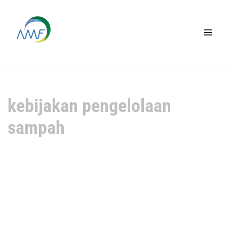
Lompat
ke
konten
kebijakan pengelolaan
sampah