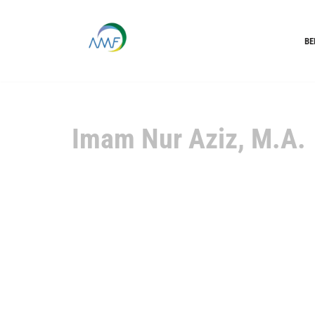
Lompat
BE
ke
konten
Imam Nur Aziz, M.A.