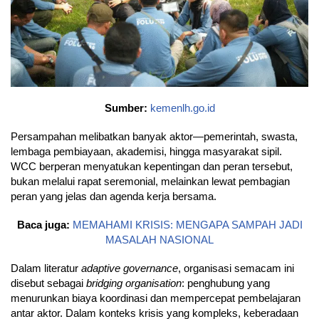
Sumber:
kemenlh.go.id
Persampahan melibatkan banyak aktor—pemerintah, swasta,
lembaga pembiayaan, akademisi, hingga masyarakat sipil.
WCC berperan menyatukan kepentingan dan peran tersebut,
bukan melalui rapat seremonial, melainkan lewat pembagian
peran yang jelas dan agenda kerja bersama.
Baca juga:
MEMAHAMI KRISIS: MENGAPA SAMPAH JADI
MASALAH NASIONAL
Dalam literatur
adaptive governance
, organisasi semacam ini
disebut sebagai
bridging organisation
: penghubung yang
menurunkan biaya koordinasi dan mempercepat pembelajaran
antar aktor. Dalam konteks krisis yang kompleks, keberadaan